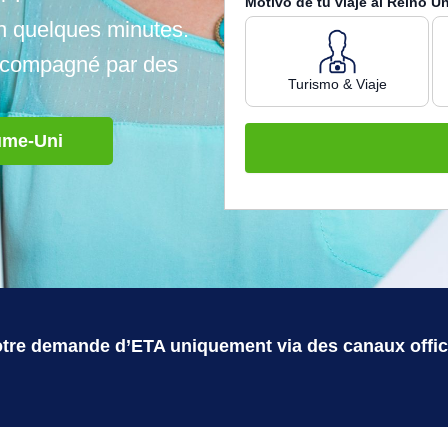
Motivo de tu viaje al Reino U
n quelques minutes.
accompagné par des
Turismo & Viaje
ume-Uni
votre demande d’ETA uniquement via des canaux offici