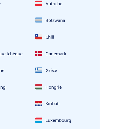
e
Autriche
Botswana
Chili
que tchèque
Danemark
ne
Grèce
ong
Hongrie
Kiribati
Luxembourg