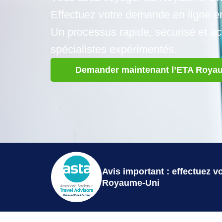
Effectuez votre demande en ligne e
Un processus rapide, sécurisé et 
spécialistes expérimentés.
Demander maintenant l’ETA Roya
Avis important : effectuez 
Royaume-Uni