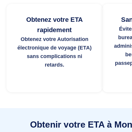
Obtenez votre ETA
San
Évite
rapidement
bure
Obtenez votre Autorisation
admini
électronique de voyage (ETA)
be
sans complications ni
passep
retards.
Obtenir votre ETA à Mont