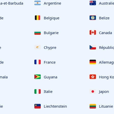
ua-et-Barbuda
Argentine
Australi
de
Belgique
Belize
i
Bulgarie
Canada
e
Chypre
Républi
de
France
Allemag
mala
Guyana
Hong K
Italie
Japon
ie
Liechtenstein
Lituanie