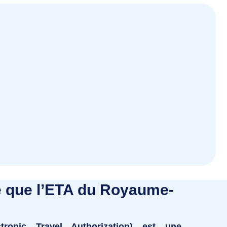
e que l’ETA du Royaume-
tronic Travel Authorization)
est une