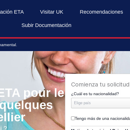
mación ETA
Visitar UK
Recomendaciones
Subir Documentación
rnamental.
Comienza tu solicitu
ETA pour le
¿Cuál es tu nacionalidad?
quelques
llier
Tengo más de una nacionalid
i ?