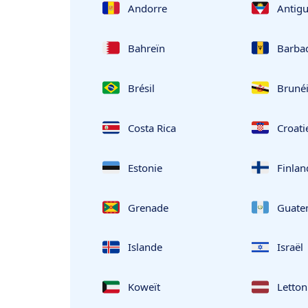
Andorre
Antig
Bahreïn
Barba
Brésil
Bruné
Costa Rica
Croati
Estonie
Finlan
Grenade
Guate
Islande
Israël
Koweït
Letton