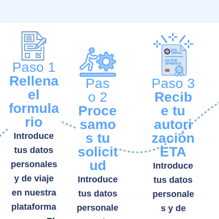
Paso 1
Rellena
Pas
Paso 3
el
o 2
Recib
formula
Proce
e tu
rio
samo
autori
s tu
zación
Introduce
solicit
ETA
tus datos
ud
personales
Introduce
y de viaje
Introduce
tus datos
en nuestra
tus datos
personale
plataforma
personale
s y de