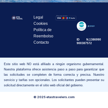
Legal
Cookies
Política de
Reembolso
ID
N.1386990
Contacto
900387572
Este sitio web NO está afiliado a ningún organismo gubernamental.
Nuestra plataforma ofrece asistencia paso a paso para garantizar que
las solicitudes se completen de forma correcta y precisa. Nuestro
servicio y tarifas son opcionales. Los solicitantes pueden presentar su
solicitud directamente en el sitio web oficial del gobierno.
© 2025 etastravelers.com