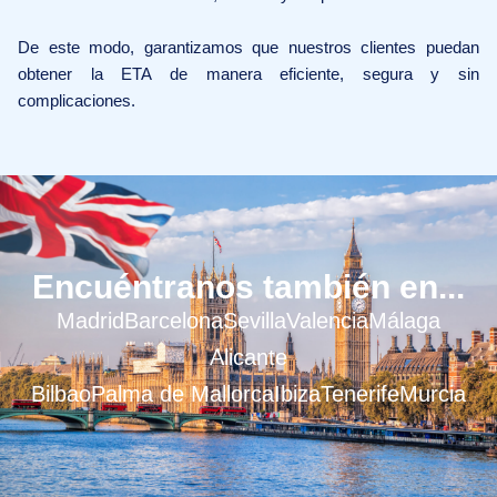
De este modo, garantizamos que nuestros clientes puedan
obtener la ETA de manera eficiente, segura y sin
complicaciones.
Encuéntranos también en...
Madrid
Barcelona
Sevilla
Valencia
Málaga
Alicante
Bilbao
Palma de Mallorca
Ibiza
Tenerife
Murcia